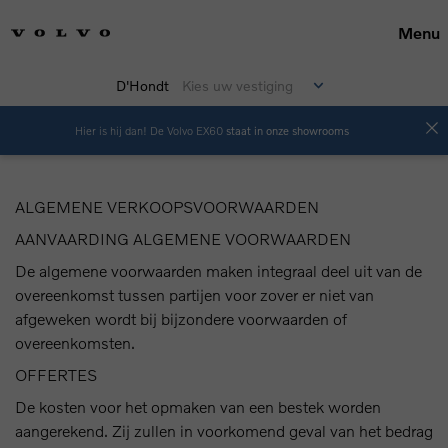
Menu
D'Hondt
Kies uw vestiging
Hier is hij dan! De Volvo EX60
staat in onze showrooms
ALGEMENE VERKOOPSVOORWAARDEN
AANVAARDING ALGEMENE VOORWAARDEN
De algemene voorwaarden maken integraal deel uit van de
overeenkomst tussen partijen voor zover er niet van
afgeweken wordt bij bijzondere voorwaarden of
overeenkomsten.
OFFERTES
De kosten voor het opmaken van een bestek worden
aangerekend. Zij zullen in voorkomend geval van het bedrag