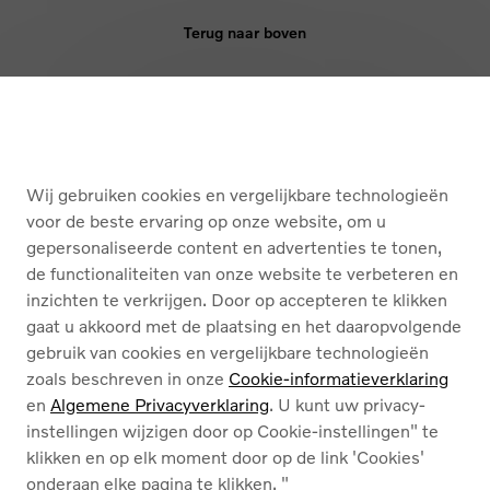
Terug naar boven
KOPEN
DIENSTEN
Wij gebruiken cookies en vergelijkbare technologieën
OVER ONS
voor de beste ervaring op onze website, om u
gepersonaliseerde content en advertenties te tonen,
de functionaliteiten van onze website te verbeteren en
Nederlands
Français
inzichten te verkrijgen. Door op accepteren te klikken
gaat u akkoord met de plaatsing en het daaropvolgende
gebruik van cookies en vergelijkbare technologieën
zoals beschreven in onze
Cookie-informatieverklaring
en
Algemene Privacyverklaring
. U kunt uw privacy-
instellingen wijzigen door op Cookie-instellingen" te
Cookies
klikken en op elk moment door op de link 'Cookies'
Privacybeleid
onderaan elke pagina te klikken. "
Juridische info