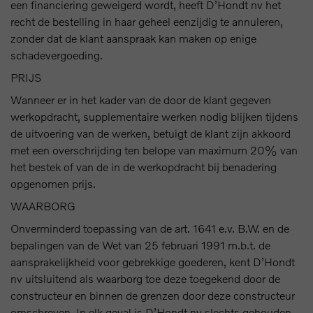
een financiering geweigerd wordt, heeft D’Hondt nv het
recht de bestelling in haar geheel eenzijdig te annuleren,
zonder dat de klant aanspraak kan maken op enige
schadevergoeding.
PRIJS
Wanneer er in het kader van de door de klant gegeven
werkopdracht, supplementaire werken nodig blijken tijdens
de uitvoering van de werken, betuigt de klant zijn akkoord
met een overschrijding ten belope van maximum 20% van
het bestek of van de in de werkopdracht bij benadering
opgenomen prijs.
WAARBORG
Onverminderd toepassing van de art. 1641 e.v. B.W. en de
bepalingen van de Wet van 25 februari 1991 m.b.t. de
aansprakelijkheid voor gebrekkige goederen, kent D’Hondt
nv uitsluitend als waarborg toe deze toegekend door de
constructeur en binnen de grenzen door deze constructeur
omschreven. In elk geval is D’Hondt nv slechts gehouden