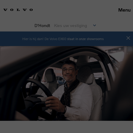
Menu
D'Hondt
Kies uw vestiging
Hier is hij dan! De Volvo EX60
staat in onze showrooms