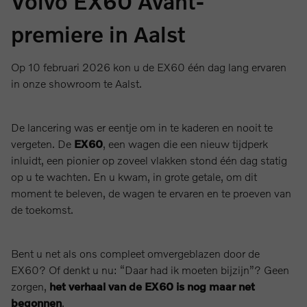
Volvo EX60 Avant-
premiere in Aalst
Op 10 februari 2026 kon u de EX60 één dag lang ervaren
in onze showroom te Aalst.
De lancering was er eentje om in te kaderen en nooit te
vergeten. De
EX60
, een wagen die een nieuw tijdperk
inluidt, een pionier op zoveel vlakken stond één dag statig
op u te wachten. En u kwam, in grote getale, om dit
moment te beleven, de wagen te ervaren en te proeven van
de toekomst.
Bent u net als ons compleet omvergeblazen door de
EX60? Of denkt u nu: “Daar had ik moeten bijzijn”? Geen
zorgen,
het verhaal van de EX60 is nog maar net
begonnen
.