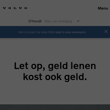
Menu
D'Hondt
Kies uw vestiging
Hier is hij dan! De Volvo EX60
staat in onze showrooms
EX40 Business Edition
Let op, geld lenen
kost ook geld.