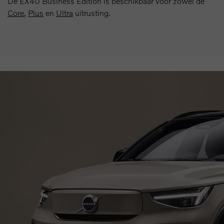
De EX40 Business Edition is beschikbaar voor zowel de
Core
,
Plus
en
Ultra
uitrusting.