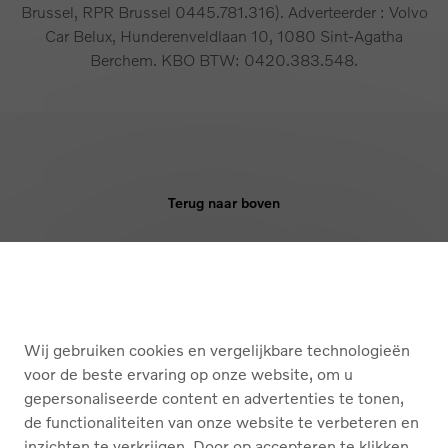
Brussel, RPR Brussel 0445.781.316). Adverteerder : Volvo
Car Belux, Hunderenveldlaan 10, 1080 Sint-Agatha
Berchem. KBO BTW: 0420.383.548.
Terug naar boven
KOPEN
DIENSTEN
Wij gebruiken cookies en vergelijkbare technologieën
OVER ONS
voor de beste ervaring op onze website, om u
gepersonaliseerde content en advertenties te tonen,
de functionaliteiten van onze website te verbeteren en
Nederlands
Français
inzichten te verkrijgen. Door op accepteren te klikken