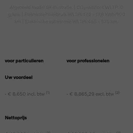
Afgebeeld model ter illustratie. | CO₂-uitstoot WLTP: 0
g/km. | Elektriciteitsverbruik WLTP: 17,2 - 17,8 kWh/100
km | Elektrische autonomie WLTP: 455 - 575 km.
voor particulieren
voor professionelen
Uw voordeel
(1)
(2)
- € 8.650 incl. btw
- € 8.865,29 excl. btw
Nettoprijs
(1)
(2)