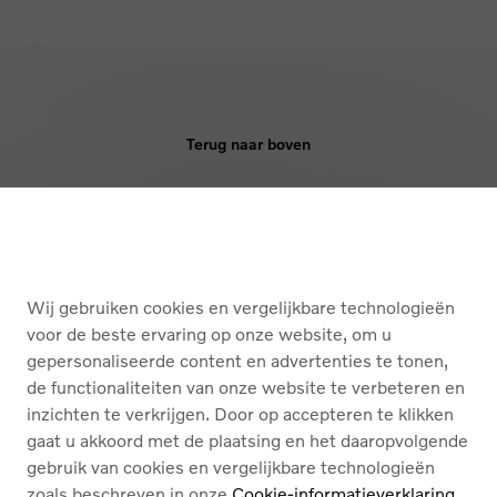
Terug naar boven
KOPEN
DIENSTEN
Wij gebruiken cookies en vergelijkbare technologieën
OVER ONS
voor de beste ervaring op onze website, om u
gepersonaliseerde content en advertenties te tonen,
de functionaliteiten van onze website te verbeteren en
Nederlands
Français
inzichten te verkrijgen. Door op accepteren te klikken
gaat u akkoord met de plaatsing en het daaropvolgende
gebruik van cookies en vergelijkbare technologieën
zoals beschreven in onze
Cookie-informatieverklaring