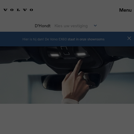
Menu
D'Hondt
Kies uw vestiging
Hier is hij dan! De Volvo EX60
staat in onze showrooms