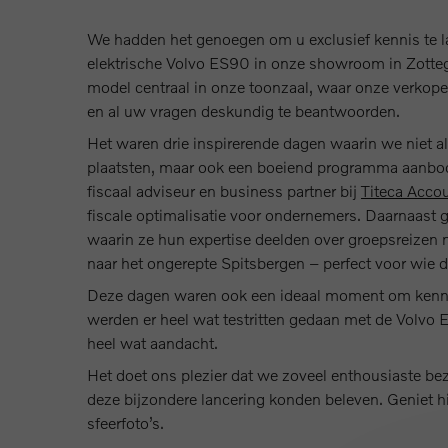
We hadden het genoegen om u exclusief kennis te l
elektrische Volvo ES90 in onze showroom in Zotteg
model centraal in onze toonzaal, waar onze verkope
en al uw vragen deskundig te beantwoorden.
Het waren drie inspirerende dagen waarin we niet a
plaatsten, maar ook een boeiend programma aanb
fiscaal adviseur en business partner bij
Titeca Acco
fiscale optimalisatie voor ondernemers. Daarnaast 
waarin ze hun expertise deelden over groepsreizen 
naar het ongerepte Spitsbergen – perfect voor wie 
Deze dagen waren ook een ideaal moment om kenni
werden er heel wat testritten gedaan met de Volvo
heel wat aandacht.
Het doet ons plezier dat we zoveel enthousiaste 
deze bijzondere lancering konden beleven. Geniet 
sfeerfoto’s.