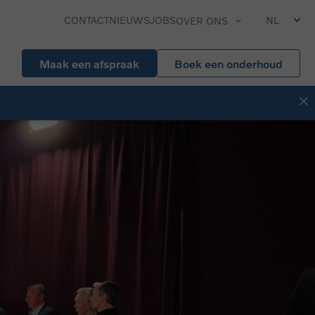
CONTACT
NIEUWS
JOBS
NL
OVER ONS
Maak een afspraak
Boek een onderhoud