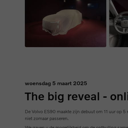
woensdag 5 maart 2025
The big reveal - onl
De Volvo ES90 maakte zijn debuut om 11 uur op 5 
niet zomaar passeren.
We gaven u de mogelijkheid om de onthulling samen