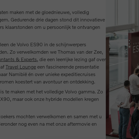
aten maken met de gloednieuwe, volledig
em. Gedurende drie dagen stond dit innovatieve
rs klaarstonden om u persoonlijk te ontvangen
lleen de Volvo ES90 in de schijnwerpers
oden. Zo verwelkomden we Thomas van der Zee,
untants & Experts
, die een leerrijke lezing gaf over
gaf
Travel Lounge
een fascinerende presentatie
naar Namibië én over unieke expeditiecruises
dromen koestert van avontuur en ontdekking.
s te maken met het volledige Volvo gamma. Zo
 EX90, maar ook onze hybride modellen kregen
bezoekers mochten verwelkomen en samen met u
hieronder nog even na met onze aftermovie en