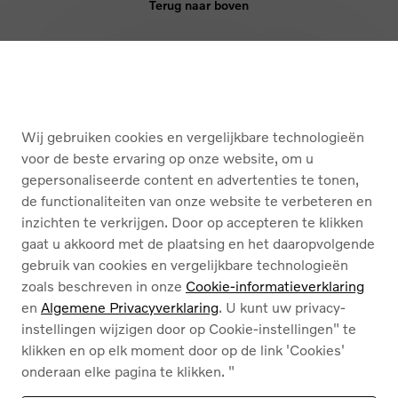
Terug naar boven
KOPEN
DIENSTEN
Wij gebruiken cookies en vergelijkbare technologieën
OVER ONS
voor de beste ervaring op onze website, om u
gepersonaliseerde content en advertenties te tonen,
de functionaliteiten van onze website te verbeteren en
Nederlands
Français
inzichten te verkrijgen. Door op accepteren te klikken
gaat u akkoord met de plaatsing en het daaropvolgende
gebruik van cookies en vergelijkbare technologieën
zoals beschreven in onze
Cookie-informatieverklaring
en
Algemene Privacyverklaring
. U kunt uw privacy-
instellingen wijzigen door op Cookie-instellingen" te
Cookies
klikken en op elk moment door op de link 'Cookies'
Privacybeleid
onderaan elke pagina te klikken. "
Juridische info
Contact