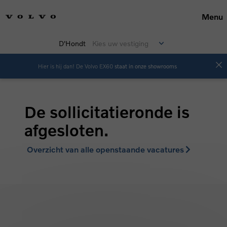
Menu
D'Hondt
Kies uw vestiging
Hier is hij dan! De Volvo EX60
staat in onze showrooms
De sollicitatieronde is
afgesloten.
Overzicht van alle openstaande vacatures