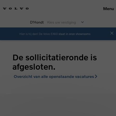
Menu
D'Hondt
Kies uw vestiging
Hier is hij dan! De Volvo EX60
staat in onze showrooms
De sollicitatieronde is
afgesloten.
Overzicht van alle openstaande vacatures