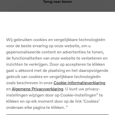
Terug naar boven
KOPEN
DIENSTEN
Wij gebruiken cookies en vergelijkbare technologieën
OVER ONS
voor de beste ervaring op onze website, om u
gepersonaliseerde content en advertenties te tonen,
de functionaliteiten van onze website te verbeteren en
Nederlands
Français
inzichten te verkrijgen. Door op accepteren te klikken
gaat u akkoord met de plaatsing en het daaropvolgende
gebruik van cookies en vergelijkbare technologieën
zoals beschreven in onze
Cookie-informatieverklaring
en
Algemene Privacyverklaring
. U kunt uw privacy-
instellingen wijzigen door op Cookie-instellingen" te
Cookies
klikken en op elk moment door op de link 'Cookies'
Privacybeleid
onderaan elke pagina te klikken. "
Juridische info
Contact