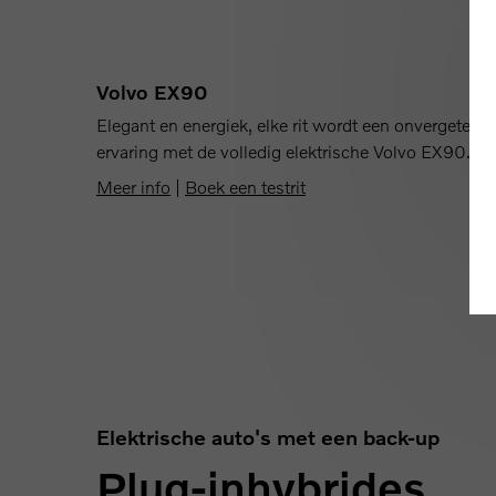
Volvo EX90
Elegant en energiek, elke rit wordt een onvergetelijk
ervaring met de volledig elektrische Volvo EX90.
Meer info
|
Boek een testrit
Elektrische auto's met een back-up
Plug-inhybrides