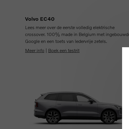
Volvo EC40
Lees meer over de eerste volledig elektrische
crossover. 100% made in Belgium met ingebouwd
Google en een toets van ledervrije zetels.
Meer info
|
Boek een testrit