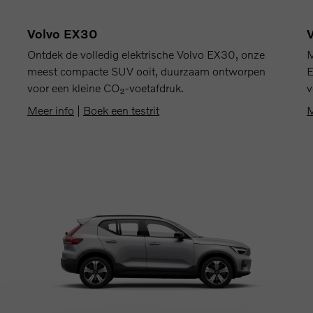
Volvo EX30
M
Ontdek de volledig elektrische Volvo EX30, onze
E
meest compacte SUV ooit, duurzaam ontworpen
v
voor een kleine CO₂-voetafdruk.
M
Meer info
|
Boek een testrit