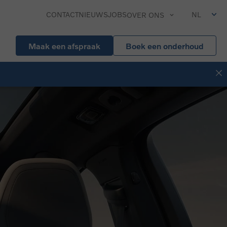
CONTACT
NIEUWS
JOBS
NL
OVER ONS
Maak een afspraak
Boek een onderhoud