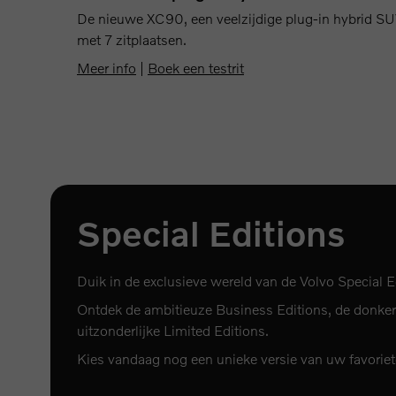
De nieuwe XC90, een veelzijdige plug-in hybrid S
met 7 zitplaatsen.
Meer info
|
Boek een testrit
Special Editions
Duik in de exclusieve wereld van de Volvo Special E
Ontdek de ambitieuze Business Editions, de donkere
uitzonderlijke Limited Editions.
Kies vandaag nog een unieke versie van uw favorie