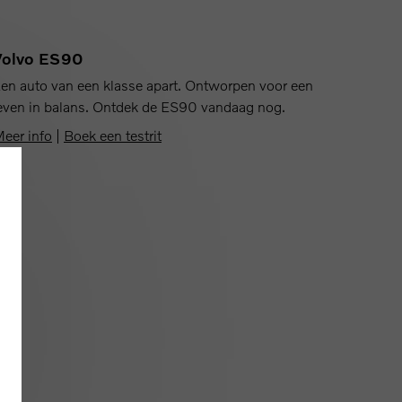
Volvo ES90
en auto van een klasse apart. Ontworpen voor een
even in balans. Ontdek de ES90 vandaag nog.
eer info
|
Boek een testrit