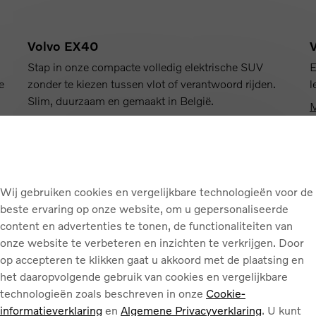
Volvo EX40
Stap in onze compacte volledig elektrische SUV
E
e
zonder te kiezen tussen vlot of verantwoord rijden.
l
Slim, duurzaam en gemaakt in België.
M
Meer info
|
Boek een testrit
Wij gebruiken cookies en vergelijkbare technologieën voor de
beste ervaring op onze website, om u gepersonaliseerde
content en advertenties te tonen, de functionaliteiten van
onze website te verbeteren en inzichten te verkrijgen. Door
op accepteren te klikken gaat u akkoord met de plaatsing en
het daaropvolgende gebruik van cookies en vergelijkbare
technologieën zoals beschreven in onze
Cookie-
informatieverklaring
en
Algemene Privacyverklaring
. U kunt