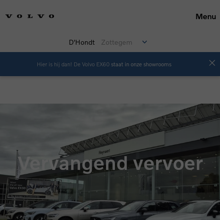
Menu
D'Hondt
Zottegem
Hier is hij dan! De Volvo EX60
staat in onze showrooms
Maak een keuze
Vervangend vervoer