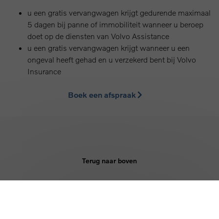
u een gratis vervangwagen krijgt gedurende maximaal
5 dagen bij panne of immobiliteit wanneer u beroep
doet op de diensten van Volvo Assistance
u een gratis vervangwagen krijgt wanneer u een
ongeval heeft gehad en u verzekerd bent bij Volvo
Insurance
Boek een afspraak
Terug naar boven
KOPEN
DIENSTEN