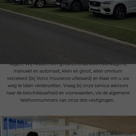
Uw Volvo is uw werkinstrument, uw handige hulpmiddel
om de kinderen naar hockey te brengen of uw patiënten te
bezoeken. Wanneer u uw Volvo binnenbrengt, zorgen wij
dan ook graag voor een passend alternatief vervoer: een
gratis elektrische vervangfiets, een drop-off aan het station
of uw firma vlakbij, een huurwagen voor één of meerdere
dagen. Wij hebben een gevarieerd aanbod huurwagens,
manueel en automaat, klein en groot, allen omnium
verzekerd (bij Volvo Insurance uiteraard) en klaar om u uw
weg te laten verderzetten. Vraag bij onze service advisors
naar de beschikbaarheid en voorwaarden, via de algemene
telefoonnummers van onze drie vestigingen.