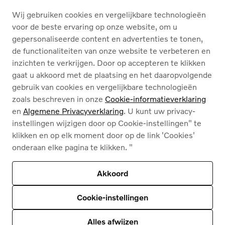
Wij gebruiken cookies en vergelijkbare technologieën
OVER ONS
voor de beste ervaring op onze website, om u
gepersonaliseerde content en advertenties te tonen,
de functionaliteiten van onze website te verbeteren en
Nederlands
Français
inzichten te verkrijgen. Door op accepteren te klikken
gaat u akkoord met de plaatsing en het daaropvolgende
gebruik van cookies en vergelijkbare technologieën
zoals beschreven in onze
Cookie-informatieverklaring
en
Algemene Privacyverklaring
. U kunt uw privacy-
instellingen wijzigen door op Cookie-instellingen" te
Cookies
klikken en op elk moment door op de link 'Cookies'
Privacybeleid
onderaan elke pagina te klikken. "
Juridische info
Contact
Ons assortiment
Akkoord
Deze site wordt beschermd door reCAPTCHA en
het privacybeleid van Google
en
Servicevoorwaarden zijn van toepassing
.
Cookie-instellingen
© 2026
Volvo Car Corporation (of zijn dochterondernemingen of licentiegevers).
© 2026
HyperCharge | Powered by
HyperPortal
Alles afwijzen