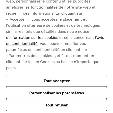
web, personnaliser le contenu et les publicités,
À PROPOS DE NOUS
améliorer les fonctionnalités de notre site web et
recueillir des informations. En cliquant sur
« Accepter », vous acceptez le placement et
Nederlands
Français
l'utilisation ultérieure de cookies et de technologies
similaires, tels que détaillés dans notre notice
d'information sur les cookies
et celle concernant
l'avis
de confidentialité
. Vous pouvez modifier vos
paramètres de confidentialité en cliquant sur
«Paramètres des cookies», et à tout moment en
Cookies
cliquant sur le lien Cookies au bas de n'importe quelle
Politique de confidentialité
page.
Mentions légales
Contact
Notre assortiment
Tout accepter
Ce site est protégé par reCAPTCHA et par
les règles de confidentialité de Google
et
Des conditions d'utilisation s'appliquent
.
Personnaliser les paramètres
© 2026
Volvo Car Corporation (ou ses sociétés affiliées ou concédants de
licence).
Tout refuser