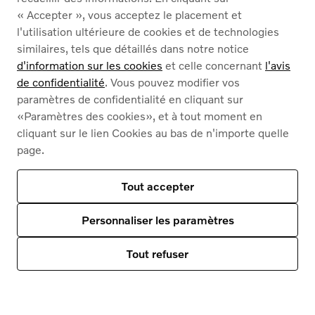
« Accepter », vous acceptez le placement et
l'utilisation ultérieure de cookies et de technologies
similaires, tels que détaillés dans notre notice
d'information sur les cookies
et celle concernant
l'avis
de confidentialité
. Vous pouvez modifier vos
paramètres de confidentialité en cliquant sur
Volvo app
«Paramètres des cookies», et à tout moment en
Planifiez votre
cliquant sur le lien Cookies au bas de n'importe quelle
page.
entretien
Tout accepter
Scannez la code QR pour télécharger
l'application Volvo sur votre téléphone
Personnaliser les paramètres
Tout refuser
_
_