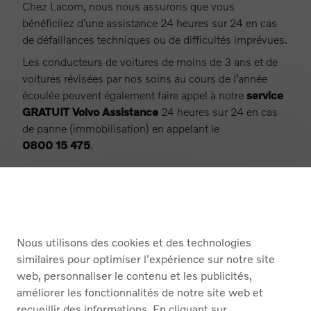
Chez Lacom, nous nous assurons que vous
bénéficiiez d’une assistance 24 heures sur 24 en cas
de défaillances techniques ou de difficultés imprévues.
Les conducteurs de voitures de moins de 3 ans et de
voitures révisées par nos soins au cours de l’année
écoulée peuvent également faire appel à notre
service
GRATUIT Volvo Assistance
24 heures sur 24 en cas
de panne (immobilisation) en appelant le
0800 15 475
.
En savoir plus de Volvo Assistance ?
Nous utilisons des cookies et des technologies
similaires pour optimiser l'expérience sur notre site
web, personnaliser le contenu et les publicités,
améliorer les fonctionnalités de notre site web et
recueillir des informations. En cliquant sur