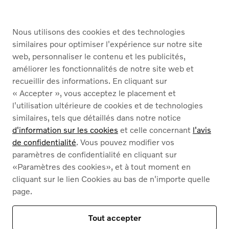
ACHETER
Nous utilisons des cookies et des technologies
SERVICES
similaires pour optimiser l'expérience sur notre site
web, personnaliser le contenu et les publicités,
À PROPOS DE NOUS
améliorer les fonctionnalités de notre site web et
recueillir des informations. En cliquant sur
« Accepter », vous acceptez le placement et
Nederlands
Français
l'utilisation ultérieure de cookies et de technologies
similaires, tels que détaillés dans notre notice
d'information sur les cookies
et celle concernant
l'avis
de confidentialité
. Vous pouvez modifier vos
paramètres de confidentialité en cliquant sur
«Paramètres des cookies», et à tout moment en
Cookies
cliquant sur le lien Cookies au bas de n'importe quelle
Politique de confidentialité
page.
Mentions légales
Contact
Notre assortiment
Tout accepter
Ce site est protégé par reCAPTCHA et par
les règles de confidentialité de Google