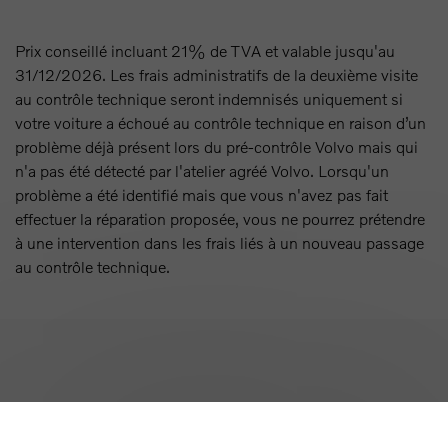
Prix conseillé incluant 21% de TVA et valable jusqu'au
31/12/2026. Les frais administratifs de la deuxième visite
au contrôle technique seront indemnisés uniquement si
votre voiture a échoué au contrôle technique en raison d’un
problème déjà présent lors du pré-contrôle Volvo mais qui
n'a pas été détecté par l'atelier agréé Volvo. Lorsqu'un
problème a été identifié mais que vous n'avez pas fait
effectuer la réparation proposée, vous ne pourrez prétendre
à une intervention dans les frais liés à un nouveau passage
au contrôle technique.
Retour en haut