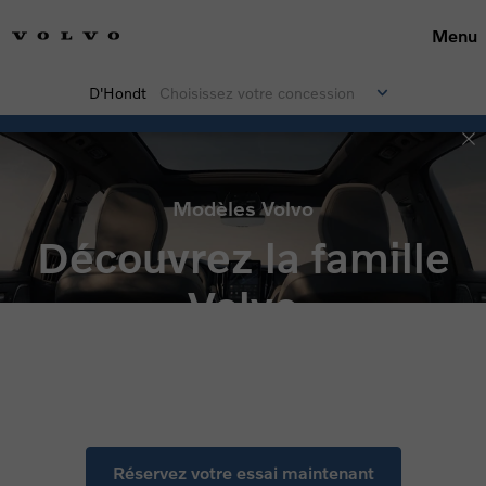
Menu
D'Hondt
Choisissez votre concession
Modèles Volvo
Découvrez la famille
Volvo
Réservez votre essai maintenant