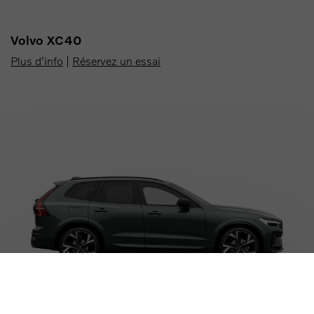
Volvo XC40
Plus d'info
|
Réservez un essai