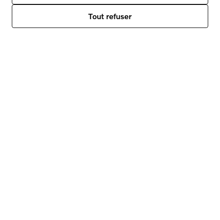
Volvo XC90
Tout refuser
Plus d'info
|
Réservez un essai
Volvo V60