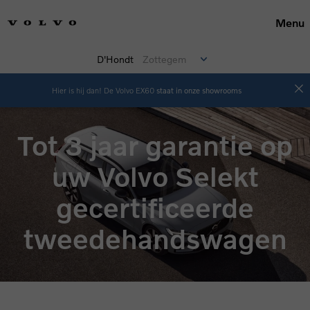
Menu
D'Hondt
Zottegem
Hier is hij dan! De Volvo EX60
staat in onze showrooms
Tot 3 jaar garantie op
uw Volvo Selekt
gecertificeerde
tweedehandswagen