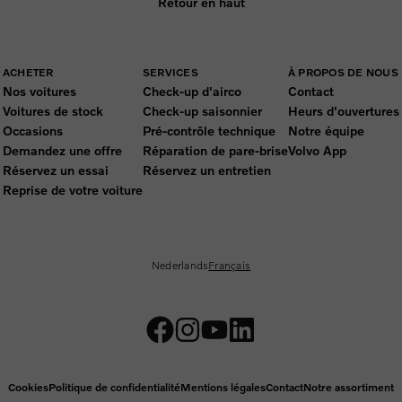
Retour en haut
ACHETER
SERVICES
À PROPOS DE NOUS
Nos voitures
Check-up d'airco
Contact
Voitures de stock
Check-up saisonnier
Heurs d'ouvertures
Occasions
Pré-contrôle technique
Notre équipe
Demandez une offre
Réparation de pare-brise
Volvo App
Réservez un essai
Réservez un entretien
Reprise de votre voiture
Nederlands
Français
Cookies
Politique de confidentialité
Mentions légales
Contact
Notre assortiment