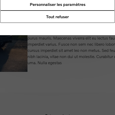
Personnaliser les paramètres
Lorem ipsum dolor sit amet, consectetur adipisci
congue aliquam. Mauris nec volutpat dolor, ferme
Tout refuser
amet venenatis mi maximus sit amet. Fusce id va
et, mollis aliquet lorem. Mauris pulvinar ante da
Lorem ipsum dolor sit amet, consectetur adipisci
purus mauris. Maecenas viverra elit eu lectus fa
imperdiet varius. Fusce non sem nec libero lobor
cursus imperdiet sit amet leo non metus. Sed feu
nibh lacinia, vitae non dui ut molestie. Curabitur 
urna. Nulla egestas