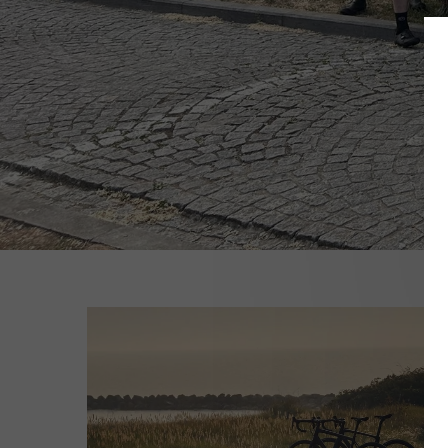
congue aliquam. Mauris nec volutpat dolor, fermentu
amet venenatis mi maximus sit amet. Fusce id vari
et, mollis aliquet lorem. Mauris pulvinar ante dapib
Lorem ipsum dolor sit amet, consectetur adipiscing 
purus mauris. Maecenas viverra elit eu lectus fauci
imperdiet varius. Fusce non sem nec libero lobortis
cursus imperdiet sit amet leo non metus. Sed feugia
nibh lacinia, vitae non dui ut molestie. Curabitur odi
urna. Nulla egestas