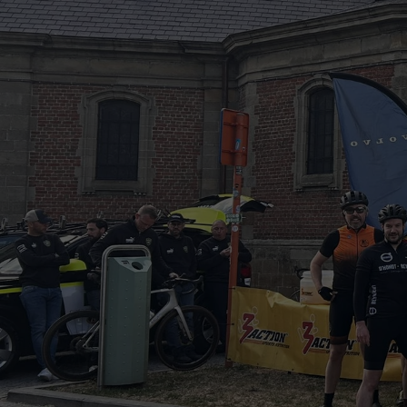
Prefix
Nec volutpat dolor.
Some buttons text
Lorem ipsum dolor sit amet, consectetur adipiscing