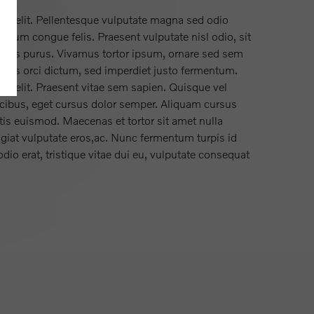
ng elit. Pellentesque vulputate magna sed odio
ntum congue felis. Praesent vulputate nisl odio, sit
rius purus. Vivamus tortor ipsum, ornare sed sem
pibus orci dictum, sed imperdiet justo fermentum.
ng elit. Praesent vitae sem sapien. Quisque vel
ucibus, eget cursus dolor semper. Aliquam cursus
tis euismod. Maecenas et tortor sit amet nulla
giat vulputate eros,ac. Nunc fermentum turpis id
odio erat, tristique vitae dui eu, vulputate consequat