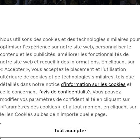
m congue felis. Praesent vulputate nisl odio, sit
us purus. Vivamus tortor ipsum, ornare sed sem
us orci dictum, sed imperdiet justo fermentum.
elit. Praesent vitae sem sapien. Quisque vel
bus, eget cursus dolor semper. Aliquam cursus
Nous utilisons des cookies et des technologies similaires pour
 euismod. Maecenas et tortor sit amet nulla
optimiser l'expérience sur notre site web, personnaliser le
t vulputate eros,ac. Nunc fermentum turpis id
contenu et les publicités, améliorer les fonctionnalités de
o erat, tristique vitae dui eu, vulputate consequat
notre site web et recueillir des informations. En cliquant sur
« Accepter », vous acceptez le placement et l'utilisation
ultérieure de cookies et de technologies similaires, tels que
détaillés dans notre notice
d'information sur les cookies
et
celle concernant
l'avis de confidentialité
. Vous pouvez
modifier vos paramètres de confidentialité en cliquant sur
Prefix
«Paramètres des cookies», et à tout moment en cliquant sur
Nec volutpat dolor
le lien Cookies au bas de n'importe quelle page.
Some buttons text
Tout accepter