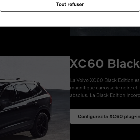
Tout refuser
XC60 Black
La Volvo XC60 Black Edition est u
magnifique carrosserie noire et l
absolus. La Black Edition incor
Configurez la XC60 plug-in