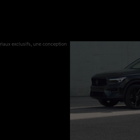
n
 dans un SUV polyvalent :
r et du confort à l’intérieur,
riaux exclusifs, une conception