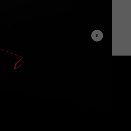
ive
sion exclusive.