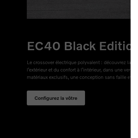
EC40 Black Editio
Le crossover électrique polyvalent : découvrez la V
l’extérieur et du confort à l’intérieur, dans une versi
matériaux exclusifs, une conception sans faille et un
Configurez la vôtre