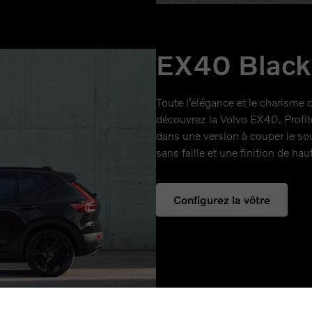
EX40 Black 
Toute l’élégance et le charisme 
découvrez la Volvo EX40. Profitez 
dans une version à couper le so
sans faille et une finition de hau
Configurez la vôtre