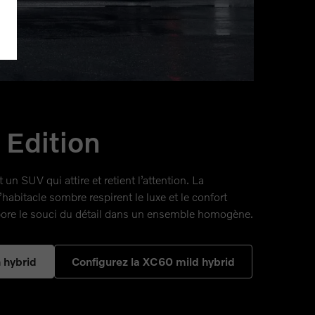
 Edition
n SUV qui attire et retient l’attention. La
’habitacle sombre respirent le luxe et le confort
pore le souci du détail dans un ensemble homogène.
 hybrid
Configurez la XC60 mild hybrid