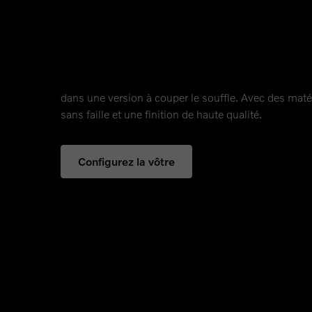
XC40 Black Editio
Toute l’élégance et le charisme d’une Black Edition
découvrez la Volvo XC40. Profitez du luxe à l’extérieu
dans une version à couper le souffle. Avec des maté
sans faille et une finition de haute qualité.
Configurez la vôtre