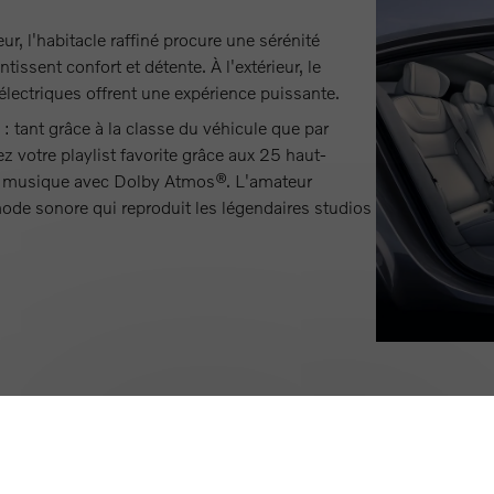
ur, l'habitacle raffiné procure une sérénité
ssent confort et détente. À l'extérieur, le
lectriques offrent une expérience puissante.
 tant grâce à la classe du véhicule que par
 votre playlist favorite grâce aux 25 haut-
 la musique avec Dolby Atmos®. L'amateur
mode sonore qui reproduit les légendaires studios