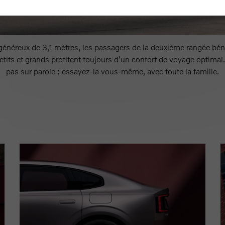
énéreux de 3,1 mètres, les passagers de la deuxième rangée bén
etits et grands profitent toujours d'un confort de voyage optimal
pas sur parole : essayez-la vous-même, avec toute la famille.