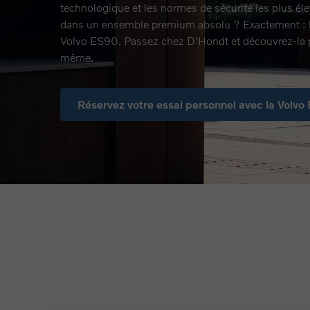
technologique et les normes de sécurité les plus éle
dans un ensemble premium absolu ? Exactement : l
Volvo ES90. Passez chez D'Hondt et découvrez-la 
même.
Réservez votre essai personnel avec la Volvo