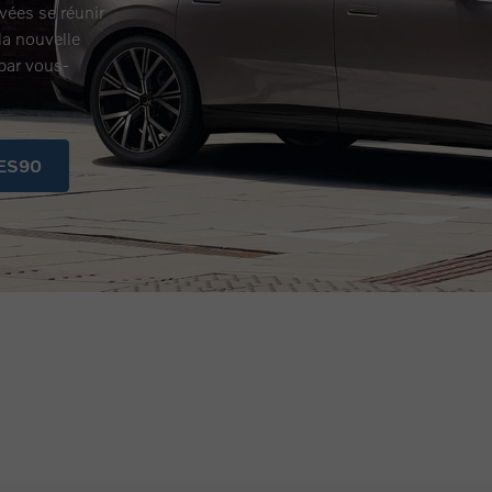
vées se réunir
a nouvelle
par vous-
 ES90