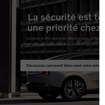
La sécurité est to
une priorité chez 
La Volvo ES90 prend les devants avec la dernièr
technologies et des capteurs avancés qui procure
de s
Découvrez comment Volvo rend votre voiture 