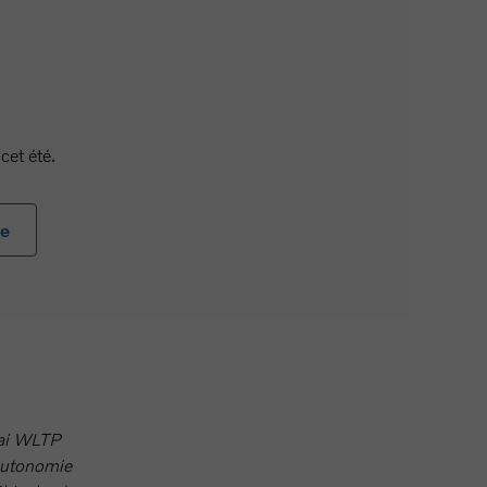
cet été.
ée
sai WLTP
’autonomie