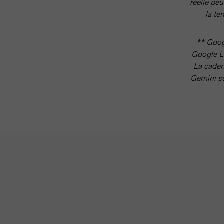
réelle peu
la te
** Goog
Google LL
La caden
Gemini se