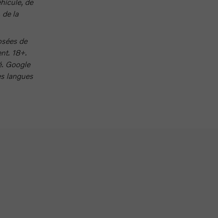
éhicule, de
 de la
osées de
ient. 18+.
é. Google
es langues