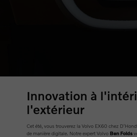
La nouvelle
Volvo EX60
est entièrement électrique, 
nouveau meilleur ami. Avec une autonomie exception
rapide qui ajoute 340 kilomètres d'autonomie en seu
désormais officiellement au passé. Grâce à la techn
trajet fluide : avec l'assistant Gemini intégré, vou
rendez-vous de vue.
Innovation à l'inté
l'extérieur
Cet été, vous trouverez la Volvo EX60 chez D'Hondt. 
de manière digitale. Notre expert Volvo
Ben Folds
vo