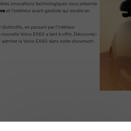
ières innovations technologiques vous présente
ive
et l'extérieur avant-gardiste qui excelle en
stinctifs, en passant par l'intérieur
a nouvelle Volvo EX60 a tant à offrir. Découvrez-
ez admirer la Volvo EX60 dans notre showroom