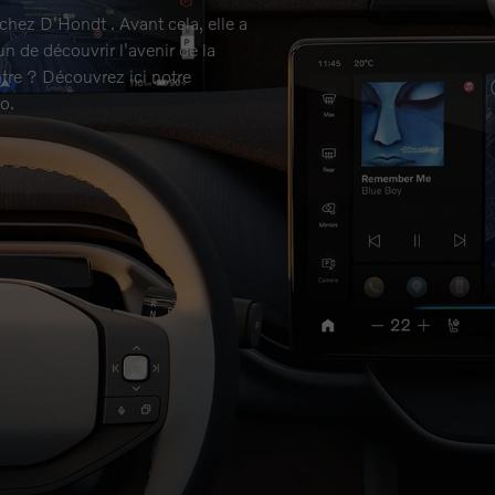
chez D'Hondt . Avant cela, elle a
un de découvrir l'avenir de la
tre ? Découvrez ici notre
o.