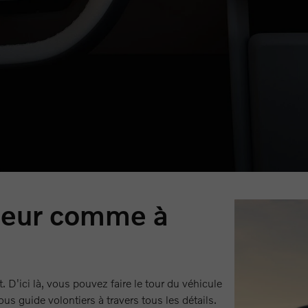
plus intelligente que jamais et presque prête à devenir votre
nelle allant jusqu'à 810 km et une technologie de recharge
lement dix minutes, l'anxiété liée à l'autonomie appartient
ologie d'IA la plus avancée à bord, vous êtes en outre assuré d'u
s trouvez toujours le bon chemin et ne perdez plus jamais un
rieur comme à
D'ici là, vous pouvez faire le tour du véhicule
us guide volontiers à travers tous les détails.