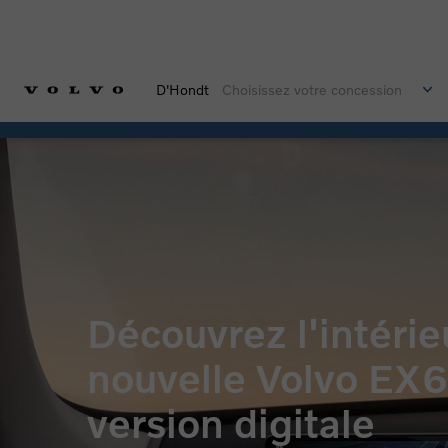
D'Hondt
Choisissez votre concession
Découvrez l'intérie
nouvelle Volvo EX
version digitale