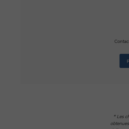
Contact
P
* Les c
obtenues 