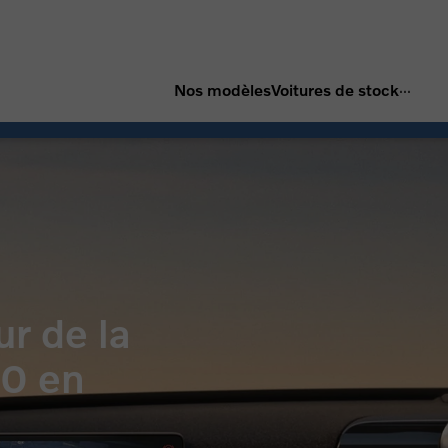
...
Nos modèles
Voitures de stock
ur de la
60 en