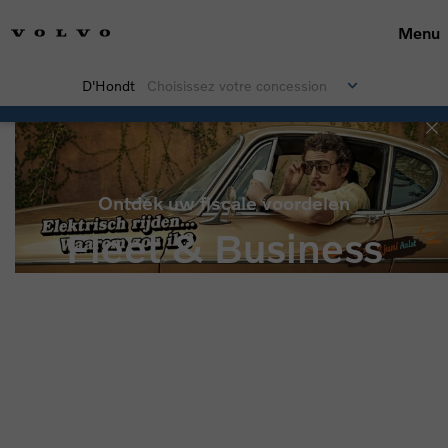
Menu
D'Hondt
Choisissez votre concession
Ontdek uw fiscale voordelen
Fleet & Business
Veiligheid primeert voor u en voor ons