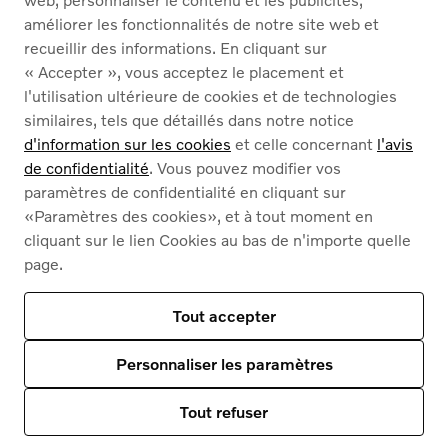
À PROPOS DE NOUS
améliorer les fonctionnalités de notre site web et
recueillir des informations. En cliquant sur
« Accepter », vous acceptez le placement et
Nederlands
Français
l'utilisation ultérieure de cookies et de technologies
similaires, tels que détaillés dans notre notice
d'information sur les cookies
et celle concernant
l'avis
de confidentialité
. Vous pouvez modifier vos
paramètres de confidentialité en cliquant sur
«Paramètres des cookies», et à tout moment en
Cookies
cliquant sur le lien Cookies au bas de n'importe quelle
Politique de confidentialité
page.
Mentions légales
Contact
Notre assortiment
Tout accepter
Ce site est protégé par reCAPTCHA et par
les règles de confidentialité de Google
et
Des conditions d'utilisation s'appliquent
.
Personnaliser les paramètres
© 2026
Volvo Car Corporation (ou ses sociétés affiliées ou concédants de
licence).
Tout refuser