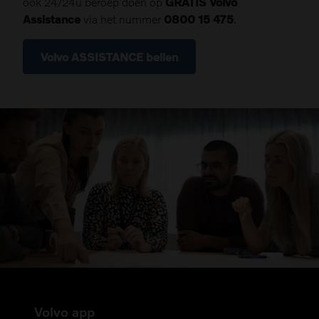
ook 24/24u beroep doen op
GRATIS Volvo
Assistance
via het nummer
0800 15 475
.
Volvo ASSISTANCE bellen
Volvo app