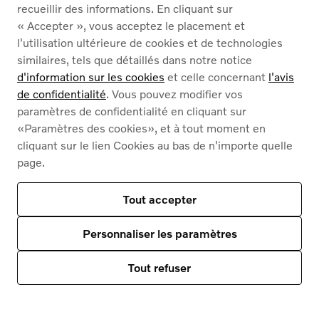
Pellentesque vulputate magna sed odio congue aliquam.
recueillir des informations. En cliquant sur
Mauris nec volutpat dolor
« Accepter », vous acceptez le placement et
l'utilisation ultérieure de cookies et de technologies
some content
some content
some content
similaires, tels que détaillés dans notre notice
content
content
content
d'information sur les cookies
et celle concernant
l'avis
content 1-2
content 1-3
content 1-3
de confidentialité
. Vous pouvez modifier vos
paramètres de confidentialité en cliquant sur
«Paramètres des cookies», et à tout moment en
some content
some content
some content
some content
cliquant sur le lien Cookies au bas de n'importe quelle
content
content
content
content
page.
content 2-1
content 2-2
content 2-3
content 2-3
Tout accepter
some content
some content
some content
some content
Personnaliser les paramètres
content
content
content
content
content 3-1
content 3-2
content 3-3
content 3-3
Tout refuser