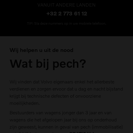
VANUIT ANDERE LANDEN
+32 2 773 61 12
TIP: Sla deze nummers op in uw mobiele telefoon.
Wij helpen u uit de nood
Wat bij pech?
Wij vinden dat Volvo eigenaars enkel het allerbeste
verdienen en zorgen ervoor dat u dag en nacht bijstand
krijgt bij technische defecten of onvoorziene
moeilijkheden.
Bestuurders van wagens jonger dan 3 jaar en van
wagens die het afgelopen jaar bij ons op onderhoud
zijn geweest, kunnen in geval van pech (immobilisatie)