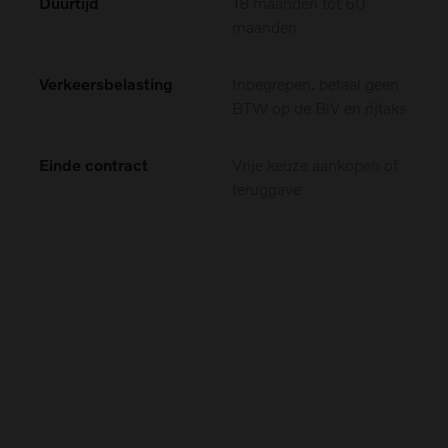
Duurtijd
18 maanden tot 60
maanden
Verkeersbelasting
Inbegrepen. betaal geen
BTW op de BiV en rijtaks
Einde contract
Vrije keuze aankopen of
teruggave