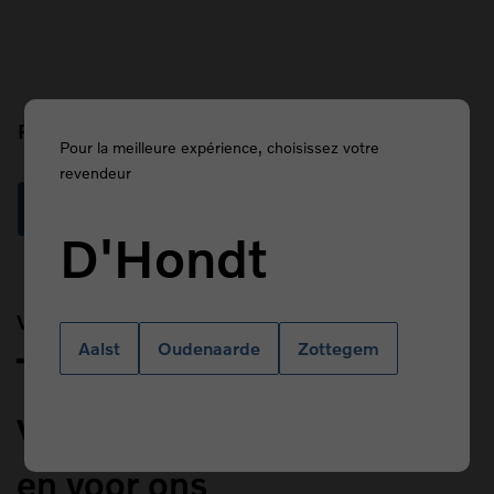
Prefix
Pour la meilleure expérience, choisissez votre
revendeur
Read more
D'Hondt
Van Kasteren
Aalst
Oudenaarde
Zottegem
Title
Veiligheid primeert voor u
en voor ons