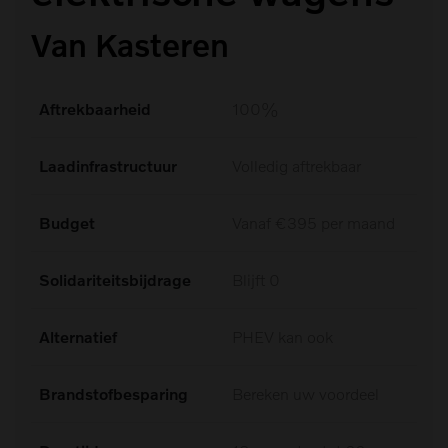
Van Kasteren
Aftrekbaarheid
100%
Laadinfrastructuur
Volledig aftrekbaar
Budget
Vanaf €395 per maand
Solidariteitsbijdrage
Blijft 0
Alternatief
PHEV kan ook
Brandstofbesparing
Bereken uw voordeel