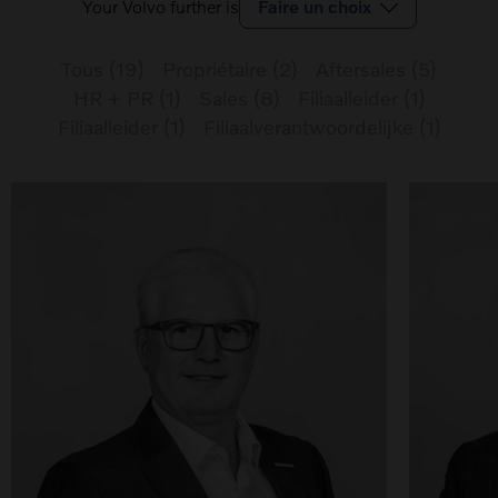
Your Volvo further is
Faire un choix
Tous
(
19
)
Propriétaire
(
2
)
Aftersales
(
5
)
HR + PR
(
1
)
Sales
(
8
)
Filiaalleider
(
1
)
Filiaalleider
(
1
)
Filiaalverantwoordelijke
(
1
)