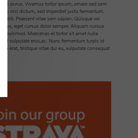
rius purus. Vivamus tortor ipsum, ornare sed sem
pibus orci dictum, sed imperdiet justo fermentum.
ng elit. Praesent vitae sem sapien. Quisque vel
ucibus, eget cursus dolor semper. Aliquam cursus
tis euismod. Maecenas et tortor sit amet nulla
giat vulputate eros,ac. Nunc fermentum turpis id
odio erat, tristique vitae dui eu, vulputate consequat