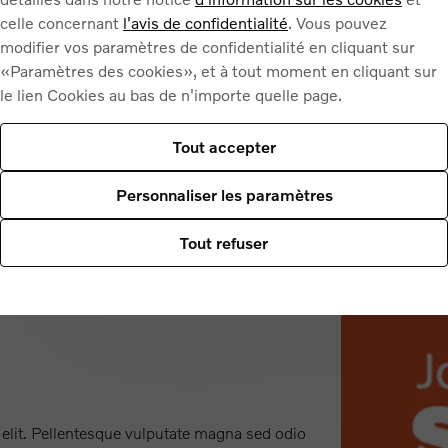
amet venenatis mi maximus sit amet. Fusce id va
celle concernant
l'avis de confidentialité
. Vous pouvez
et, mollis aliquet lorem. Mauris pulvinar ante da
modifier vos paramètres de confidentialité en cliquant sur
Lorem ipsum dolor sit amet, consectetur adipisci
«Paramètres des cookies», et à tout moment en cliquant sur
purus mauris. Maecenas viverra elit eu lectus fa
le lien Cookies au bas de n'importe quelle page.
imperdiet varius. Fusce non sem nec libero lobor
cursus imperdiet sit amet leo non metus. Sed feu
Tout accepter
nibh lacinia, vitae non dui ut molestie. Curabitur 
urna. Nulla egestas
Personnaliser les paramètres
Tout refuser
 elit. Pellentesque vulputate magna sed odio