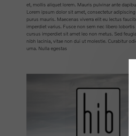
et, mollis aliquet lorem. Mauris pulvinar ante dapib
Lorem ipsum dolor sit amet, consectetur adipiscing 
purus mauris. Maecenas viverra elit eu lectus fauci
imperdiet varius. Fusce non sem nec libero lobortis
cursus imperdiet sit amet leo non metus. Sed feugia
nibh lacinia, vitae non dui ut molestie. Curabitur odi
urna. Nulla egestas