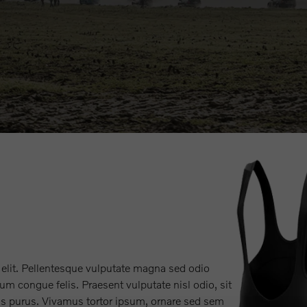
 elit. Pellentesque vulputate magna sed odio
m congue felis. Praesent vulputate nisl odio, sit
us purus. Vivamus tortor ipsum, ornare sed sem