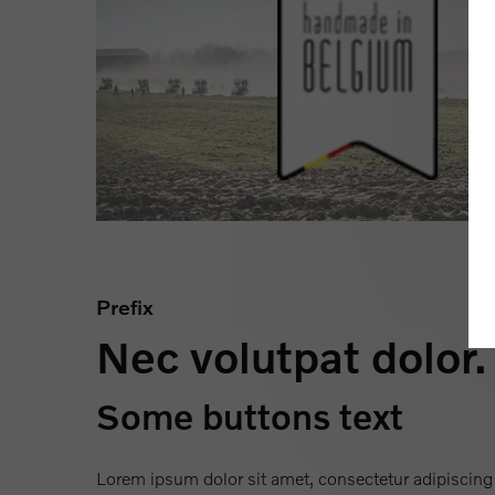
Prefix
Nec volutpat dolor.
Some buttons text
Lorem ipsum dolor sit amet, consectetur adipiscing