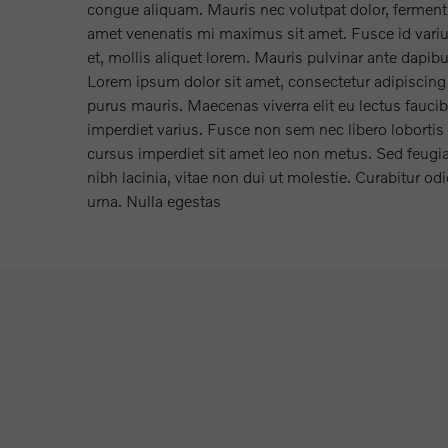
congue aliquam. Mauris nec volutpat dolor, fermentu
amet venenatis mi maximus sit amet. Fusce id vari
et, mollis aliquet lorem. Mauris pulvinar ante dapib
Lorem ipsum dolor sit amet, consectetur adipiscing 
purus mauris. Maecenas viverra elit eu lectus fauci
imperdiet varius. Fusce non sem nec libero lobortis
cursus imperdiet sit amet leo non metus. Sed feugia
nibh lacinia, vitae non dui ut molestie. Curabitur odi
urna. Nulla egestas