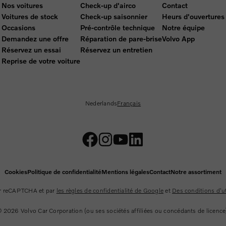
Nos voitures
Check-up d'airco
Contact
Voitures de stock
Check-up saisonnier
Heurs d'ouvertures
Occasions
Pré-contrôle technique
Notre équipe
Demandez une offre
Réparation de pare-brise
Volvo App
Réservez un essai
Réservez un entretien
Reprise de votre voiture
Nederlands
Français
Cookies
Politique de confidentialité
Mentions légales
Contact
Notre assortiment
par reCAPTCHA et par
les règles de confidentialité de Google
et
Des conditions d'ut
© 2026
Volvo Car Corporation (ou ses sociétés affiliées ou concédants de licence