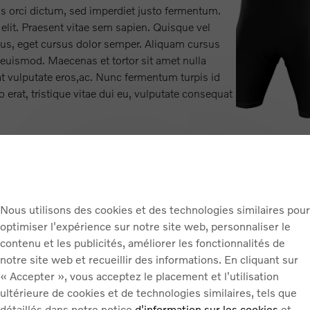
us orci dictum, sed imperdiet justo fermentum.
elit. Praesent vitae sem sapien. Quisque vel
bus, eget cursus dolor semper. Aliquam cursus
 euismod. Maecenas et tortor sit amet nulla
t vulputate eros,ac. Nunc fermentum turpis id
o erat, tristique vitae dui eu, vulputate consequat
Prefix
Nec volutpat dolor
Nous utilisons des cookies et des technologies similaires pour
optimiser l'expérience sur notre site web, personnaliser le
Some buttons text
contenu et les publicités, améliorer les fonctionnalités de
notre site web et recueillir des informations. En cliquant sur
« Accepter », vous acceptez le placement et l'utilisation
Lorem ipsum dolor sit amet, consectetur adipisci
ultérieure de cookies et de technologies similaires, tels que
congue aliquam. Mauris nec volutpat dolor, ferme
détaillés dans notre notice
d'information sur les cookies
et