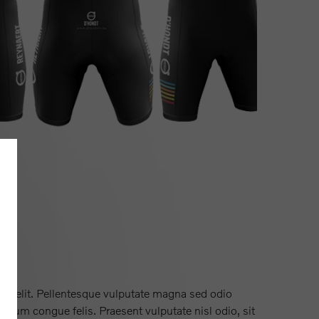
.
ng elit. Pellentesque vulputate magna sed odio
ntum congue felis. Praesent vulputate nisl odio, sit