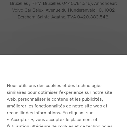
Bruxelles , RPM Bruxelles 0445.781.316). Annonceur:
Volvo Car Belux, Avenue du Hunderenveld 10, 1082
Berchem-Sainte-Agathe, TVA 0420.383.548.
Retour en haut
ACHETER
Nous utilisons des cookies et des technologies
SERVICES
similaires pour optimiser l'expérience sur notre site
web, personnaliser le contenu et les publicités,
À PROPOS DE NOUS
améliorer les fonctionnalités de notre site web et
recueillir des informations. En cliquant sur
« Accepter », vous acceptez le placement et
Nederlands
Français
l'utilisation ultérieure de cookies et de technologies