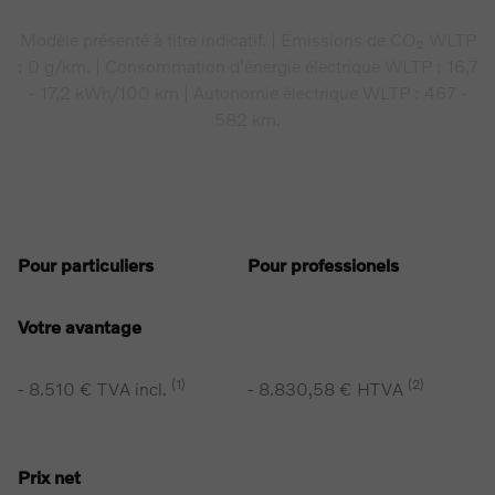
Modèle présenté à titre indicatif. | Emissions de CO₂ WLTP
: 0 g/km. | Consommation d'énergie électrique WLTP : 16,7
- 17,2 kWh/100 km | Autonomie électrique WLTP : 467 -
582 km.
Pour particuliers
Pour professionels
Votre avantage
(1)
(2)
- 8.510 € TVA incl.
- 8.830,58 € HTVA
Prix net