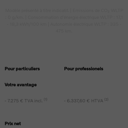
Modèle présenté à titre indicatif. | Emissions de CO₂ WLTP
: 0 g/km. | Consommation d'énergie électrique WLTP : 17,1
- 18,3 kWh/100 km | Autonomie électrique WLTP : 335 -
475 km.
Pour particuliers
Pour professionels
Votre avantage
(1)
(2)
- 7.275 € TVA incl.
- 6.337,60 € HTVA
Prix net