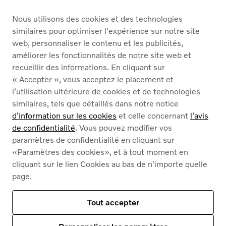
ACHETER
Nous utilisons des cookies et des technologies
SERVICES
similaires pour optimiser l'expérience sur notre site
web, personnaliser le contenu et les publicités,
À PROPOS DE NOUS
améliorer les fonctionnalités de notre site web et
recueillir des informations. En cliquant sur
« Accepter », vous acceptez le placement et
Nederlands
Français
l'utilisation ultérieure de cookies et de technologies
similaires, tels que détaillés dans notre notice
d'information sur les cookies
et celle concernant
l'avis
de confidentialité
. Vous pouvez modifier vos
paramètres de confidentialité en cliquant sur
«Paramètres des cookies», et à tout moment en
Cookies
cliquant sur le lien Cookies au bas de n'importe quelle
Politique de confidentialité
page.
Mentions légales
Contact
Notre assortiment
Tout accepter
Ce site est protégé par reCAPTCHA et par
les règles de confidentialité de Google
et
Des conditions d'utilisation s'appliquent
.