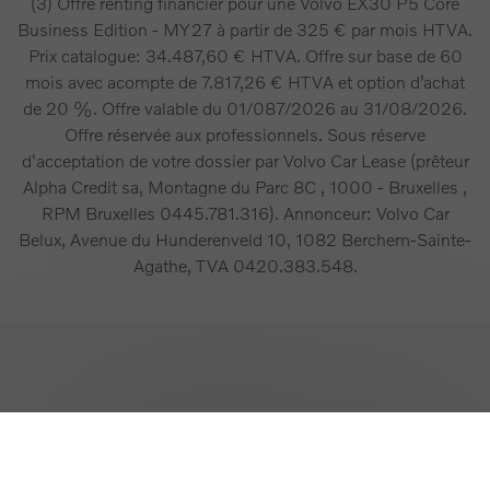
(3) Offre renting financier pour une Volvo EX30 P5 Core
Business Edition - MY27 à partir de 325 € par mois HTVA.
Prix catalogue: 34.487,60 € HTVA. Offre sur base de 60
mois avec acompte de 7.817,26 € HTVA et option d’achat
de 20 %. Offre valable du 01/087/2026 au 31/08/2026.
Offre réservée aux professionnels. Sous réserve
d'acceptation de votre dossier par Volvo Car Lease (prêteur
Alpha Credit sa, Montagne du Parc 8C , 1000 - Bruxelles ,
RPM Bruxelles 0445.781.316). Annonceur: Volvo Car
Belux, Avenue du Hunderenveld 10, 1082 Berchem-Sainte-
Agathe, TVA 0420.383.548.
Retour en haut