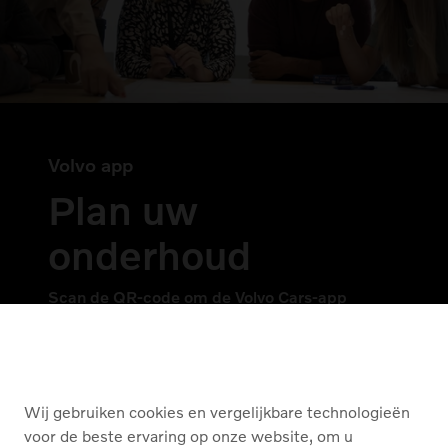
Volvo app
Plan uw
onderhoud
Scan de QR-code om de Volvo Cars-app
op uw mobiele telefoon te downloaden.
Wij gebruiken cookies en vergelijkbare technologieën
voor de beste ervaring op onze website, om u