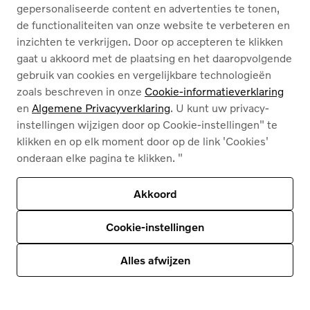
gepersonaliseerde content en advertenties te tonen,
D'Hondt
de functionaliteiten van onze website te verbeteren en
inzichten te verkrijgen. Door op accepteren te klikken
gaat u akkoord met de plaatsing en het daaropvolgende
gebruik van cookies en vergelijkbare technologieën
zoals beschreven in onze
Cookie-informatieverklaring
Inhoud van deze pagina
en
Algemene Privacyverklaring
. U kunt uw privacy-
instellingen wijzigen door op Cookie-instellingen" te
klikken en op elk moment door op de link 'Cookies'
onderaan elke pagina te klikken. "
Akkoord
Algemene privacyverklaring voor Volvo Cars
Cookie-instellingen
Alles afwijzen