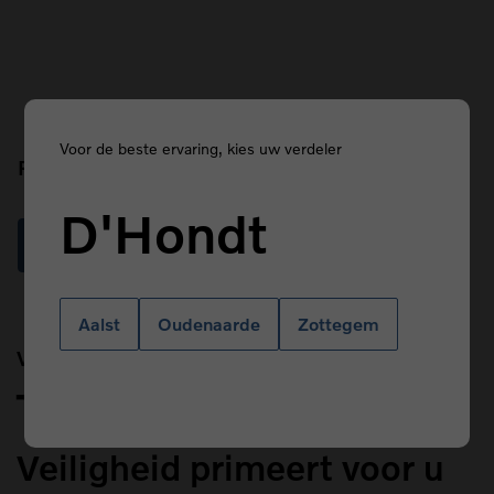
Voor de beste ervaring, kies uw verdeler
Prefix
D'Hondt
Read more
Aalst
Oudenaarde
Zottegem
Van Kasteren
Title
Veiligheid primeert voor u