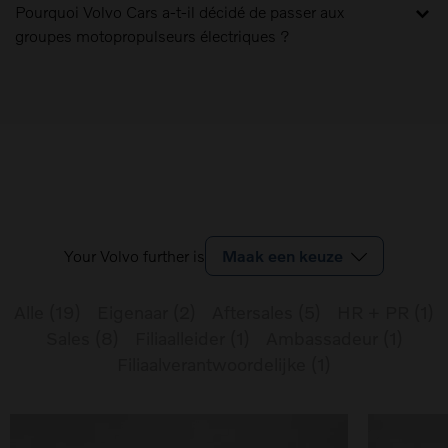
Pourquoi Volvo Cars a-t-il décidé de passer aux
groupes motopropulseurs électriques ?
Your Volvo further is
Maak een keuze
Alle
(
19
)
Eigenaar
(
2
)
Aftersales
(
5
)
HR + PR
(
1
)
Sales
(
8
)
Filiaalleider
(
1
)
Ambassadeur
(
1
)
Filiaalverantwoordelijke
(
1
)