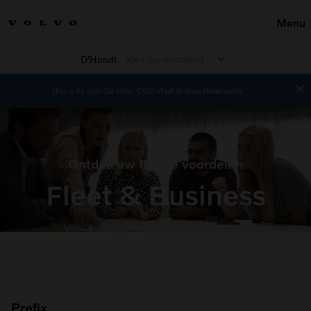
Menu
D'Hondt
Kies uw vestiging
Hier is hij dan! De Volvo EX60
staat in onze showrooms
Ontdek uw fiscale voordelen
Fleet & Business
Veiligheid primeert voor u en voor ons
Prefix