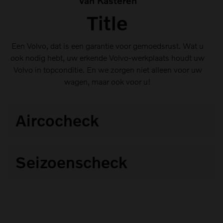
Van Kasteren
Title
Een Volvo, dat is een garantie voor gemoedsrust. Wat u
ook nodig hebt, uw erkende Volvo-werkplaats houdt uw
Volvo in topconditie. En we zorgen niet alleen voor uw
wagen, maar ook voor u!
Aircocheck
Een optimaal werkende klimaatregeling is onmisbaar
Seizoenscheck
voor ow comfort
Onze ervaren Volvo-techniki controleren uw wagen op
22 vitale punkten