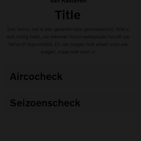
Van Kasteren
Title
Een Volvo, dat is een garantie voor gemoedsrust. Wat u
ook nodig hebt, uw erkende Volvo-werkplaats houdt uw
Volvo in topconditie. En we zorgen niet alleen voor uw
wagen, maar ook voor u!
Aircocheck
Een optimaal werkende klimaatregeling is onmisbaar
Seizoenscheck
voor ow comfort
Onze ervaren Volvo-techniki controleren uw wagen op
22 vitale punkten