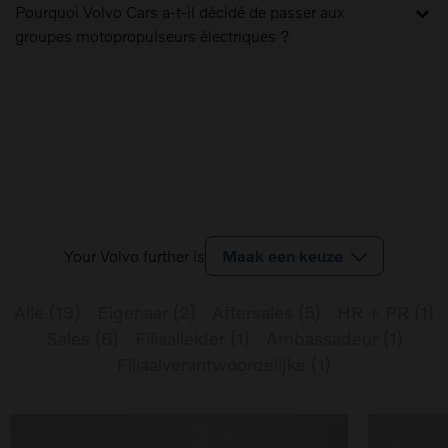
Pourquoi Volvo Cars a-t-il décidé de passer aux
groupes motopropulseurs électriques ?
Your Volvo further is
Maak een keuze
Alle
(
19
)
Eigenaar
(
2
)
Aftersales
(
5
)
HR + PR
(
1
)
Sales
(
8
)
Filiaalleider
(
1
)
Ambassadeur
(
1
)
Filiaalverantwoordelijke
(
1
)