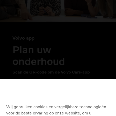
Volvo app
Plan uw
onderhoud
Scan de QR-code om de Volvo Cars-app
op uw mobiele telefoon te downloaden.
Wij gebruiken cookies en vergelijkbare technologieën
voor de beste ervaring op onze website, om u