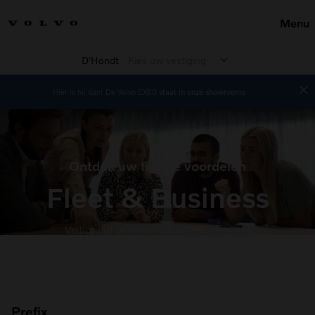
Menu
D'Hondt
Kies uw vestiging
Hier is hij dan! De Volvo EX60
staat in onze showrooms
Ontdek uw fiscale voordelen
Fleet & Business
Veiligheid primeert voor u en voor ons
Prefix