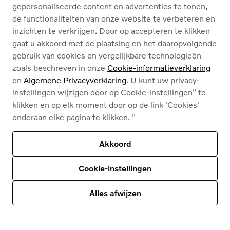
D'Hondt
gepersonaliseerde content en advertenties te tonen,
de functionaliteiten van onze website te verbeteren en
inzichten te verkrijgen. Door op accepteren te klikken
gaat u akkoord met de plaatsing en het daaropvolgende
gebruik van cookies en vergelijkbare technologieën
Inhoud van deze pagina
zoals beschreven in onze
Cookie-informatieverklaring
en
Algemene Privacyverklaring
. U kunt uw privacy-
instellingen wijzigen door op Cookie-instellingen" te
klikken en op elk moment door op de link 'Cookies'
onderaan elke pagina te klikken. "
Akkoord
Algemene privacyverklaring voor Volvo Cars
Cookie-instellingen
Alles afwijzen