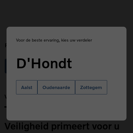
Voor de beste ervaring, kies uw verdeler
Prefix
D'Hondt
Read more
Aalst
Oudenaarde
Zottegem
Van Kasteren
Title
Veiligheid primeert voor u