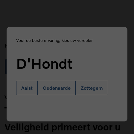
Voor de beste ervaring, kies uw verdeler
Prefix
D'Hondt
Read more
Aalst
Oudenaarde
Zottegem
Van Kasteren
Title
Veiligheid primeert voor u