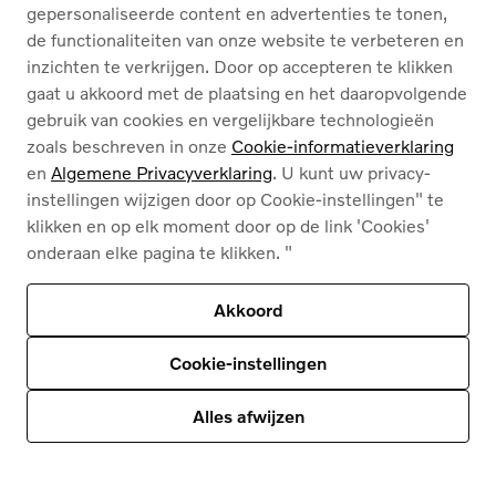
gepersonaliseerde content en advertenties te tonen,
de functionaliteiten van onze website te verbeteren en
Inhoud van deze pagina
inzichten te verkrijgen. Door op accepteren te klikken
gaat u akkoord met de plaatsing en het daaropvolgende
gebruik van cookies en vergelijkbare technologieën
zoals beschreven in onze
Cookie-informatieverklaring
en
Algemene Privacyverklaring
. U kunt uw privacy-
instellingen wijzigen door op Cookie-instellingen" te
klikken en op elk moment door op de link 'Cookies'
Algemene privacyverklaring voor Volvo Cars
onderaan elke pagina te klikken. "
Akkoord
Cookie-instellingen
Alles afwijzen
Title