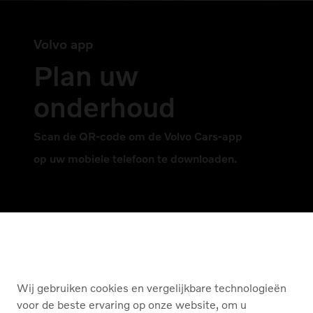
Volvo app
Plan uw
onderhoud
Scan de QR-code om de Volvo Cars-app
op uw mobiele telefoon te downloaden.
D'Hondt
Wij gebruiken cookies en vergelijkbare technologieën
voor de beste ervaring op onze website, om u