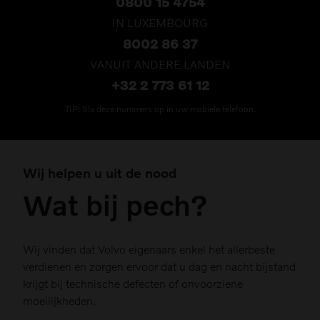
0800 15 4754
IN LUXEMBOURG
8002 86 37
VANUIT ANDERE LANDEN
+32 2 773 61 12
TIP: Sla deze nummers op in uw mobiele telefoon.
Wij helpen u uit de nood
Wat bij pech?
Wij vinden dat Volvo eigenaars enkel het allerbeste
verdienen en zorgen ervoor dat u dag en nacht bijstand
krijgt bij technische defecten of onvoorziene
moeilijkheden.