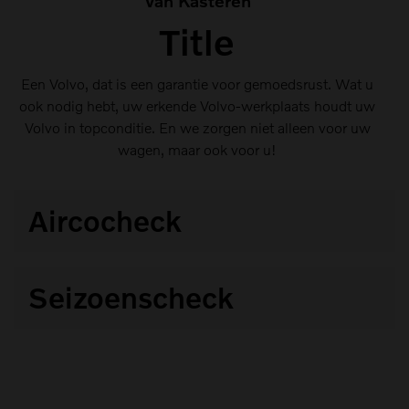
Van Kasteren
Title
Een Volvo, dat is een garantie voor gemoedsrust. Wat u
ook nodig hebt, uw erkende Volvo-werkplaats houdt uw
Volvo in topconditie. En we zorgen niet alleen voor uw
wagen, maar ook voor u!
Aircocheck
Een optimaal werkende klimaatregeling is onmisbaar
Seizoenscheck
voor ow comfort
Onze ervaren Volvo-techniki controleren uw wagen op
22 vitale punkten