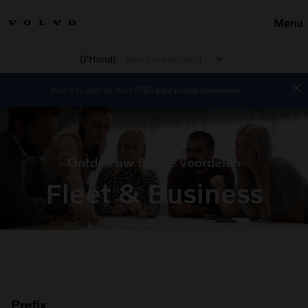
Menu
D'Hondt
Kies uw vestiging
Hier is hij dan! De Volvo EX60
staat in onze showrooms
Ontdek uw fiscale voordelen
Fleet & Business
Veiligheid primeert voor u en voor ons
Prefix