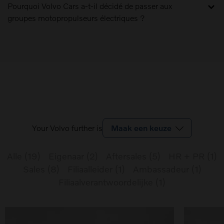
Pourquoi Volvo Cars a-t-il décidé de passer aux
groupes motopropulseurs électriques ?
Your Volvo further is
Maak een keuze
Alle
(
19
)
Eigenaar
(
2
)
Aftersales
(
5
)
HR + PR
(
1
)
Sales
(
8
)
Filiaalleider
(
1
)
Ambassadeur
(
1
)
Filiaalverantwoordelijke
(
1
)