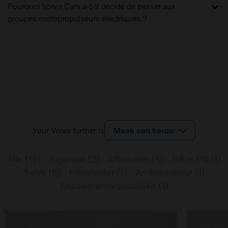
Pourquoi Volvo Cars a-t-il décidé de passer aux
groupes motopropulseurs électriques ?
Your Volvo further is
Maak een keuze
Alle
(
19
)
Eigenaar
(
2
)
Aftersales
(
5
)
HR + PR
(
1
)
Sales
(
8
)
Filiaalleider
(
1
)
Ambassadeur
(
1
)
Filiaalverantwoordelijke
(
1
)