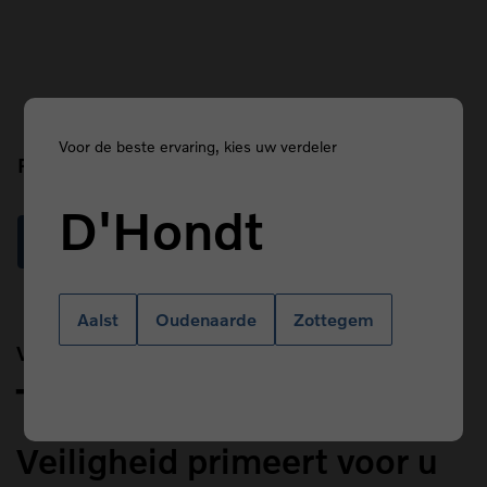
Voor de beste ervaring, kies uw verdeler
Prefix
D'Hondt
Read more
Aalst
Oudenaarde
Zottegem
Van Kasteren
Title
Veiligheid primeert voor u