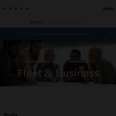
Menu
D'Hondt
Kies uw vestiging
Hier is hij dan! De Volvo EX60
staat in onze showrooms
Ontdek uw fiscale voordelen
Fleet & Business
Veiligheid primeert voor u en voor ons
Prefix