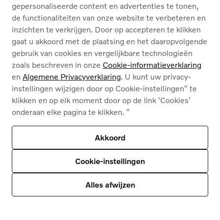
gepersonaliseerde content en advertenties te tonen,
TIP: Sla deze nummers op in uw mobiele telefoon.
de functionaliteiten van onze website te verbeteren en
inzichten te verkrijgen. Door op accepteren te klikken
gaat u akkoord met de plaatsing en het daaropvolgende
Wij helpen u uit de nood
gebruik van cookies en vergelijkbare technologieën
zoals beschreven in onze
Cookie-informatieverklaring
Wat bij pech?
en
Algemene Privacyverklaring
. U kunt uw privacy-
instellingen wijzigen door op Cookie-instellingen" te
klikken en op elk moment door op de link 'Cookies'
Wij vinden dat Volvo eigenaars enkel het allerbeste
onderaan elke pagina te klikken. "
verdienen en zorgen ervoor dat u dag en nacht bijstand
krijgt bij technische defecten of onvoorziene
Akkoord
moeilijkheden.
Bestuurders van wagens jonger dan 3 jaar en van
Cookie-instellingen
wagens die het afgelopen jaar bij ons op onderhoud
zijn geweest, kunnen in geval van pech (immobilisatie)
Alles afwijzen
ook 24/24u beroep doen op
GRATIS Volvo
Assistance
via het nummer
0800 15 475
.