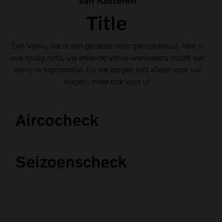
Van Kasteren
Title
Een Volvo, dat is een garantie voor gemoedsrust. Wat u
ook nodig hebt, uw erkende Volvo-werkplaats houdt uw
Volvo in topconditie. En we zorgen niet alleen voor uw
wagen, maar ook voor u!
Aircocheck
Een optimaal werkende klimaatregeling is onmisbaar
Seizoenscheck
voor ow comfort
Onze ervaren Volvo-techniki controleren uw wagen op
22 vitale punkten