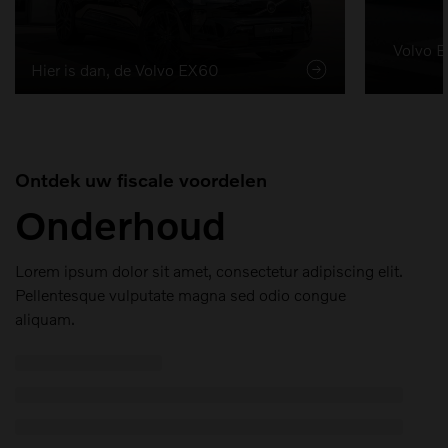
Volvo E
Hier is dan, de Volvo EX60
Ontdek uw fiscale voordelen
Onderhoud
Lorem ipsum dolor sit amet, consectetur adipiscing elit.
Pellentesque vulputate magna sed odio congue
aliquam.