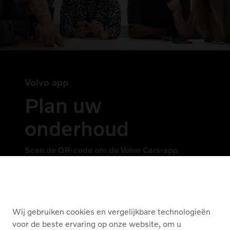
Volvo app
Plan uw
onderhoud
Scan de QR-code om de Volvo Cars-app
op uw mobiele telefoon te downloaden.
Wij gebruiken cookies en vergelijkbare technologieën
voor de beste ervaring op onze website, om u