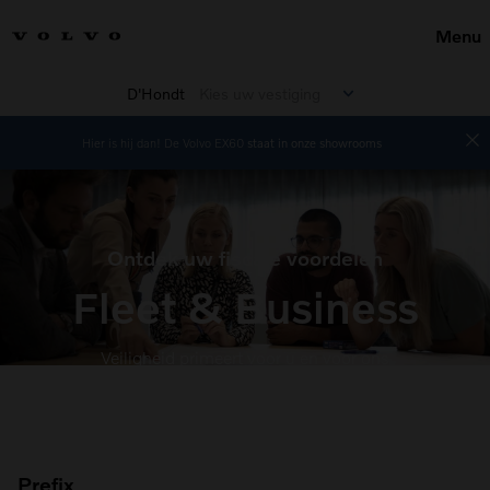
Menu
D'Hondt
Kies uw vestiging
Hier is hij dan! De Volvo EX60
staat in onze showrooms
Ontdek uw fiscale voordelen
Fleet & Business
Veiligheid primeert voor u en voor ons
Prefix