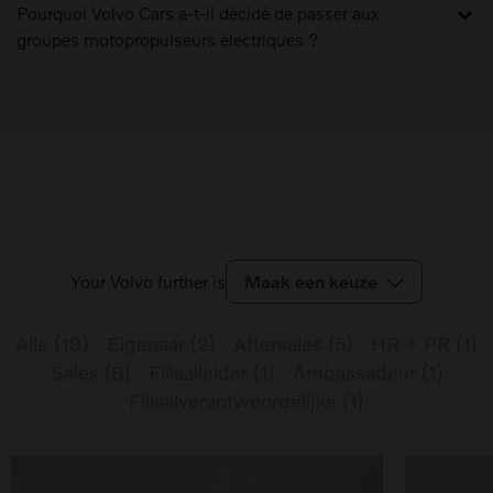
Pourquoi Volvo Cars a-t-il décidé de passer aux
groupes motopropulseurs électriques ?
Your Volvo further is
Maak een keuze
Alle
(
19
)
Eigenaar
(
2
)
Aftersales
(
5
)
HR + PR
(
1
)
Sales
(
8
)
Filiaalleider
(
1
)
Ambassadeur
(
1
)
Filiaalverantwoordelijke
(
1
)