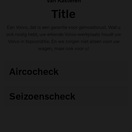
Van Kasteren
Title
Een Volvo, dat is een garantie voor gemoedsrust. Wat u
ook nodig hebt, uw erkende Volvo-werkplaats houdt uw
Volvo in topconditie. En we zorgen niet alleen voor uw
wagen, maar ook voor u!
Aircocheck
Een optimaal werkende klimaatregeling is onmisbaar
Seizoenscheck
voor ow comfort
Onze ervaren Volvo-techniki controleren uw wagen op
22 vitale punkten