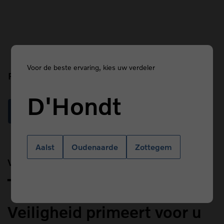
Voor de beste ervaring, kies uw verdeler
Prefix
D'Hondt
Read more
Aalst
Oudenaarde
Zottegem
Van Kasteren
Title
Veiligheid primeert voor u