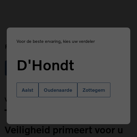
Voor de beste ervaring, kies uw verdeler
Prefix
D'Hondt
Read more
Aalst
Oudenaarde
Zottegem
Van Kasteren
Title
Veiligheid primeert voor u