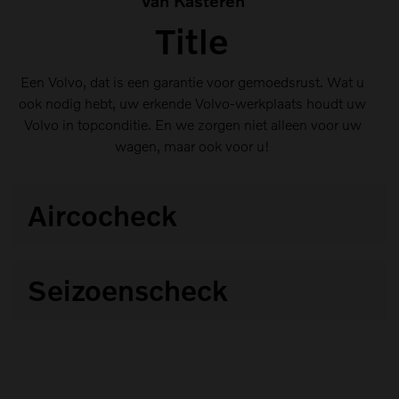
Van Kasteren
Title
Een Volvo, dat is een garantie voor gemoedsrust. Wat u
ook nodig hebt, uw erkende Volvo-werkplaats houdt uw
Volvo in topconditie. En we zorgen niet alleen voor uw
wagen, maar ook voor u!
Aircocheck
Een optimaal werkende klimaatregeling is onmisbaar
Seizoenscheck
voor ow comfort
Onze ervaren Volvo-techniki controleren uw wagen op
22 vitale punkten