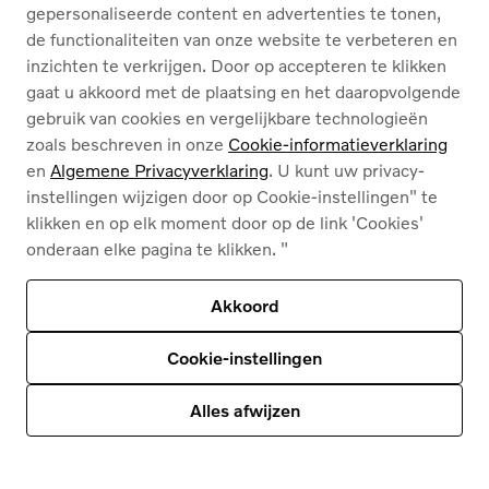
gepersonaliseerde content en advertenties te tonen,
D'Hondt
de functionaliteiten van onze website te verbeteren en
inzichten te verkrijgen. Door op accepteren te klikken
gaat u akkoord met de plaatsing en het daaropvolgende
gebruik van cookies en vergelijkbare technologieën
zoals beschreven in onze
Cookie-informatieverklaring
Inhoud van deze pagina
en
Algemene Privacyverklaring
. U kunt uw privacy-
instellingen wijzigen door op Cookie-instellingen" te
klikken en op elk moment door op de link 'Cookies'
onderaan elke pagina te klikken. "
Akkoord
Algemene privacyverklaring voor Volvo Cars
Cookie-instellingen
Alles afwijzen