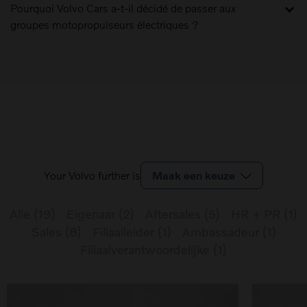
Pourquoi Volvo Cars a-t-il décidé de passer aux
groupes motopropulseurs électriques ?
Your Volvo further is
Maak een keuze
Alle
(
19
)
Eigenaar
(
2
)
Aftersales
(
5
)
HR + PR
(
1
)
Sales
(
8
)
Filiaalleider
(
1
)
Ambassadeur
(
1
)
Filiaalverantwoordelijke
(
1
)