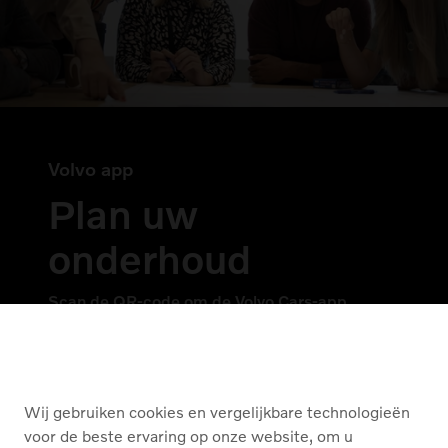
Volvo app
Plan uw
onderhoud
Scan de QR-code om de Volvo Cars-app
op uw mobiele telefoon te downloaden.
Wij gebruiken cookies en vergelijkbare technologieën
voor de beste ervaring op onze website, om u