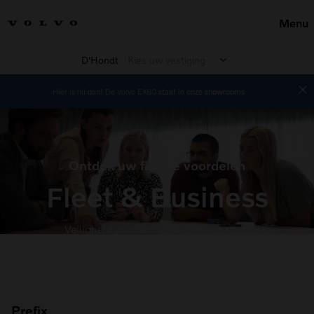
Menu
D'Hondt
Kies uw vestiging
Hier is hij dan! De Volvo EX60
staat in onze showrooms
Ontdek uw fiscale voordelen
Fleet & Business
Veiligheid primeert voor u en voor ons
Prefix